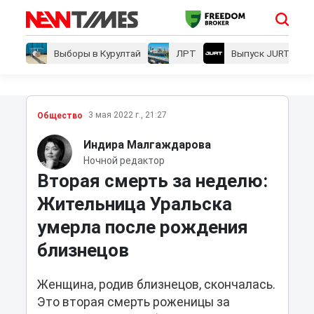
Выборы в Курултай
ЛРТ
Выпуск JURT
3 мая 2022 г., 21:27
Общество
Индира Малгаждарова
Ночной редактор
Вторая смерть за неделю:
Жительница Уральска
умерла после рождения
близнецов
Женщина, родив близнецов, скончалась.
Это вторая смерть роженицы за