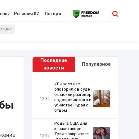
юзив
Регионы KZ
Погода
хстане
Последние
Популярное
новости
«Ты всех нас
опозорил»: в суде
огласили разговор
12:30
подозреваемого в
ьбы
убийстве Нурай с
отцом
Роды в США для
казахстанцев:
Трамп закрывает
ожение
12:19