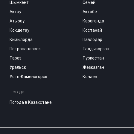
Шымкент
Семей
Актау
Актобе
Атырау
Караганда
Кокшетау
Костанай
Кызылорда
Павлодар
Петропавловск
Талдыкорган
Тараз
Туркестан
Уральск
Жезказган
Усть-Каменогорск
Конаев
Погода
Погода в Казахстане