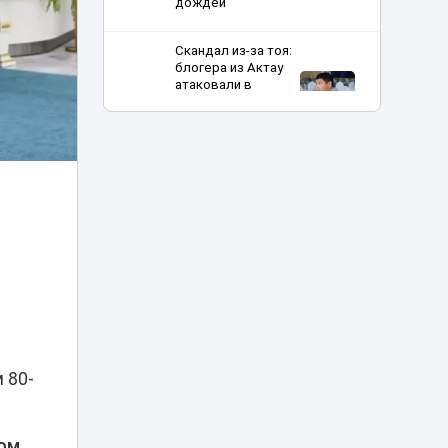
дождей
Скандал из-за тоя:
блогера из Актау
атаковали в
10:18
соцсетях
россияне из
Дагестана
Заводчане Тараза
поддержали
10:00
инициативы партии
«Әділет»
«Своих не
бросаем»:
мужчина в Z-майке
09:30
в автобусе
Караганды
возмутил Казнет
 80-
Новая
обязанность
дом