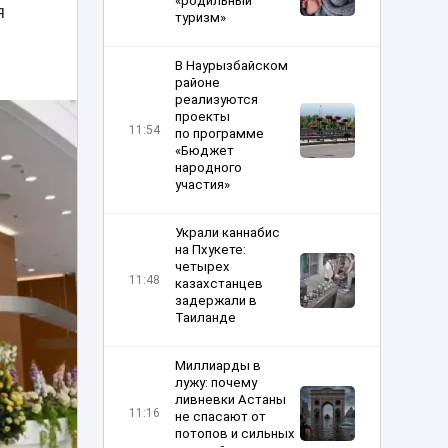
«родильный
я
туризм»
В Наурызбайском
районе
реализуются
проекты
11:54
по программе
«Бюджет
народного
участия»
Украли каннабис
на Пхукете:
четырех
11:48
казахстанцев
задержали в
Таиланде
Миллиарды в
лужу: почему
ливневки Астаны
11:16
не спасают от
потопов и сильных