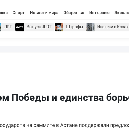
мика
Спорт
Новости мира
Общество
Интервью
Экскл
ЛРТ
Выпуск JURT
Штрафы
Ипотеки в Каза
ом Победы и единства бор
осударств на саммите в Астане поддержали предл