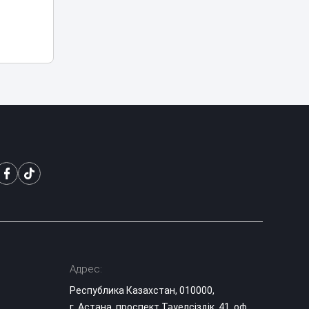
ребёнком в
частном детском
саду
СОРы и СОЧи
отменят для
начальной школы:
02:31
что изменится в
образовании
Казахстане
Жителя Семея
приговорили к 12
годам за убийство
01:25
бывшей жены
деревянной битой
Полиция
расследует
нападение на
00:12
школьницу и ищет
Адрес:
подозреваемого в
Атырау
Республика Казахстан, 010000,
г. Астана, проспект Тәуелсіздік, 41, оф.