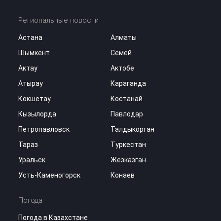
Региональные новости
Астана
Алматы
Шымкент
Семей
Актау
Актобе
Атырау
Караганда
Кокшетау
Костанай
Кызылорда
Павлодар
Петропавловск
Талдыкорган
Тараз
Туркестан
Уральск
Жезказган
Усть-Каменогорск
Конаев
Погода
Погода в Казахстане