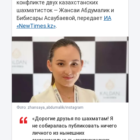
конфликте двух казахстанских
шахматисток — Жансаи Абдумалик и
Бибисары Асаубаевой, передает
ИА
«NewTimes.kz»
.
Фото: zhansaya_abdumalik/instagram
«Дорогие друзья по шахматам! Я
не собиралась публиковать ничего
личного из нынешних