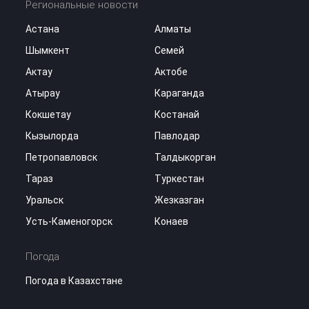
Региональные новости
Астана
Алматы
Шымкент
Семей
Актау
Актобе
Атырау
Караганда
Кокшетау
Костанай
Кызылорда
Павлодар
Петропавловск
Талдыкорган
Тараз
Туркестан
Уральск
Жезказган
Усть-Каменогорск
Конаев
Погода
Погода в Казахстане