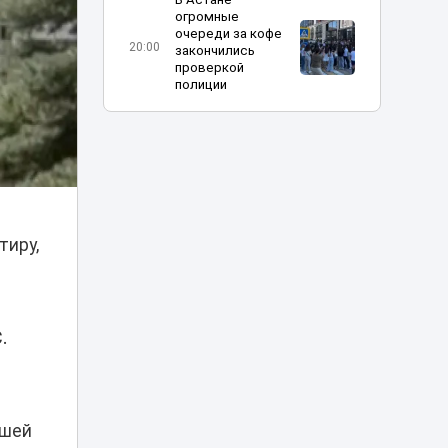
огромные
очереди за кофе
20:00
закончились
проверкой
полиции
Харли Квинн и
Человек-паук в
столице:
19:30
спецрепортаж с
Comic Con Astana
тиру,
Токаев поздравил
жителей Северо-
Казахстанской
18:45
области с 90-
летием региона
.
Партия «Әділет»:
принцип «Закон и
порядок»
18:25
обязателен для
ошей
всех