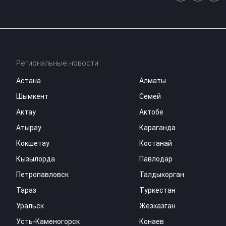
Региональные новости
Астана
Алматы
Шымкент
Семей
Актау
Актобе
Атырау
Караганда
Кокшетау
Костанай
Кызылорда
Павлодар
Петропавловск
Талдыкорган
Тараз
Туркестан
Уральск
Жезказган
Усть-Каменогорск
Конаев