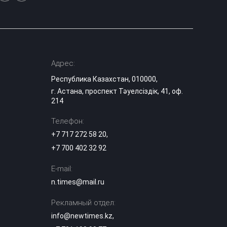
стройке в 40-
градусную жару:
14:58
скандал на
вокзале Алматы-1
Роль Казахстана
Адрес:
в поддержке
гуманитарных
Республика Казахстан, 010000,
инициатив
14:31
г. Астана, проспект Тәуелсіздік, 41, оф.
становится более
214
предметной —
эксперт
Телефон:
+7 717 272 58 20
,
Временная или
постоянная
+7 700 402 32 92
прописка: какая
нужна для
14:26
E-mail:
поступления в
школу в
n.times@mail.ru
Казахстане
Рекламный отдел:
Определились
info@newtimes.kz
,
четвертьфиналисты