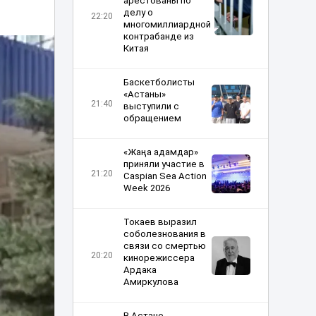
арестованы по
делу о
22:20
многомиллиардной
контрабанде из
Китая
Баскетболисты
«Астаны»
21:40
выступили с
обращением
«Жаңа адамдар»
приняли участие в
21:20
Caspian Sea Action
Week 2026
Токаев выразил
соболезнования в
связи со смертью
20:20
кинорежиссера
Ардака
Амиркулова
В Астане