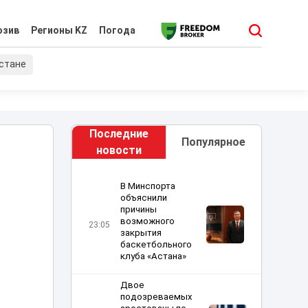
юзив
Регионы KZ
Погода
хстане
Последние
Популярное
новости
В Минспорта
объяснили
причины
возможного
23:05
закрытия
баскетбольного
клуба «Астана»
Двое
подозреваемых