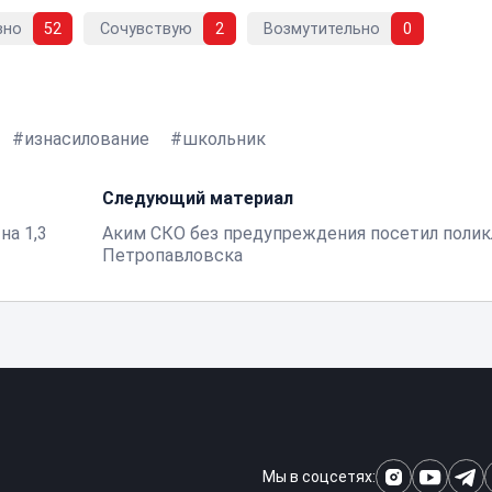
вно
52
Сочувствую
2
Возмутительно
0
изнасилование
школьник
Следующий материал
на 1,3
Аким СКО без предупреждения посетил полик
Петропавловска
Мы в соцсетях: