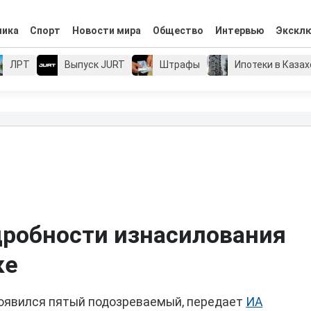
мика
Спорт
Новости мира
Общество
Интервью
Экскл
ЛРТ
Выпуск JURT
Штрафы
Ипотеки в Каза
дробности изнасилования
ке
появился пятый подозреваемый, передает
ИА