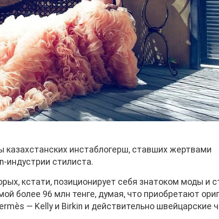
пы казахстанских инстаблогерш, ставших жертвами
n-индустрии стилиста.
рых, кстати, позиционирует себя знатоком моды и с
ой более 96 млн тенге, думая, что приобретают ори
mès — Kelly и Birkin и действительно швейцарские 