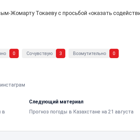
сым-Жомарту Токаеву с просьбой «оказать содейств
вно
0
Сочувствую
3
Возмутительно
0
инстаграм
Следующий материал
 в
Прогноз погоды в Казахстане на 21 августа