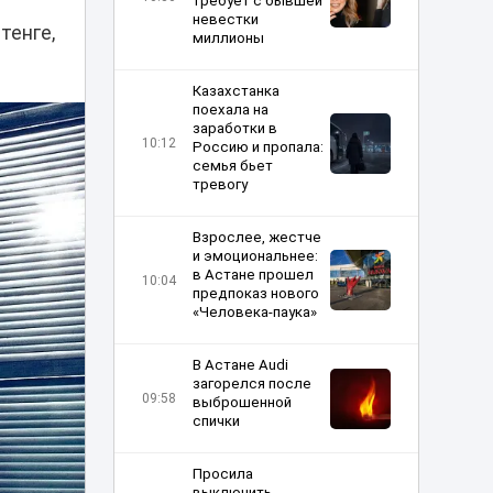
требует с бывшей
невестки
тенге,
миллионы
Казахстанка
поехала на
заработки в
10:12
Россию и пропала:
семья бьет
тревогу
Взрослее, жестче
и эмоциональнее:
в Астане прошел
10:04
предпоказ нового
«Человека-паука»
В Астане Audi
загорелся после
09:58
выброшенной
спички
Просила
выключить