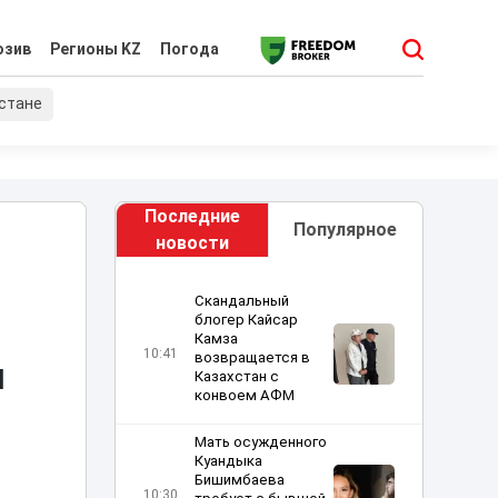
юзив
Регионы KZ
Погода
хстане
Последние
Популярное
новости
Скандальный
блогер Кайсар
Камза
10:41
возвращается в
н
Казахстан с
конвоем АФМ
Мать осужденного
Куандыка
Бишимбаева
10:30