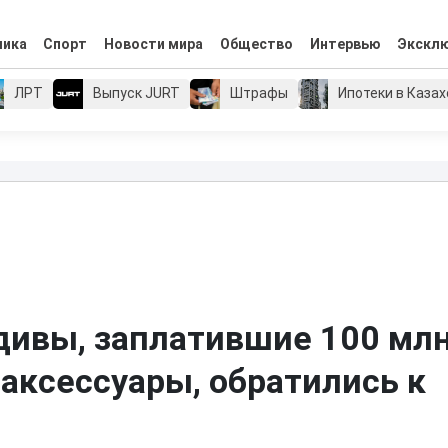
мика
Спорт
Новости мира
Общество
Интервью
Экскл
ЛРТ
Выпуск JURT
Штрафы
Ипотеки в Каза
дивы, заплатившие 100 мл
 аксессуары, обратились к