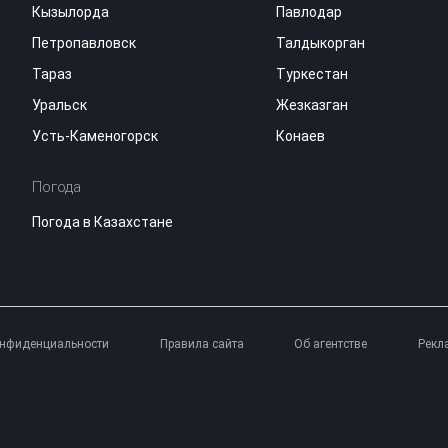
Кызылорда
Павлодар
Петропавловск
Талдыкорган
Тараз
Туркестан
Уральск
Жезказган
Усть-Каменогорск
Конаев
Погода
Погода в Казахстане
онфиденциальности
Правила сайта
Об агентстве
Рекл