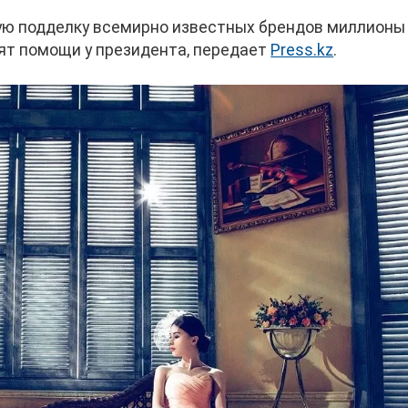
ую подделку всемирно известных брендов миллионы 
ят помощи у президента, передает
Press.kz
.