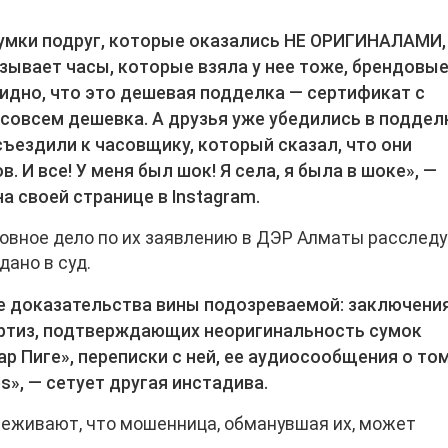
умки подруг, которые оказались НЕ ОРИГИНАЛАМИ,
зывает часы, которые взяла у нее тоже, брендовые
видно, что это дешевая подделка — сертификат с
совсем дешевка. А друзья уже убедились в поддел
 съездили к часовщику, который сказал, что они
 И все! У меня был шок! Я села, я была в шоке», —
а своей странице в Instagram.
ловное дело по их заявлению в ДЭР Алматы расслед
дано в суд.
се доказательства вины подозреваемой: заключени
ртиз, подтверждающих неоригинальность сумок
ар Пиге», переписки с ней, ее аудиосообщения о том
», — сетует другая инстадива.
реживают, что мошенница, обманувшая их, может