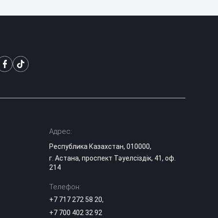
Казахстана
«Челси» снова
выпустил Дастана
19:05
Сатпаева на поле
25 тысяч
абонентов
остались без
18:45
электричества в
Усть-
Каменогорске
Адрес:
«Таза Қазақстан»:
в Шымкенте
Республика Казахстан, 010000,
продолжаются
18:05
г. Астана, проспект Тәуелсіздік, 41, оф.
экоакции и работы
214
по озеленению
Телефон:
«Такое кино лучше
не показывать»:
+7 717 272 58 20
,
Адамбаев из США
+7 700 402 32 92
18:00
призвал