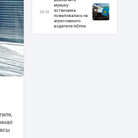
музыку:
астанчанка
09:26
пожаловалась на
агрессивного
водителя InDrive
В Алматы начали
строить
крупнейший
08:30
стадион
Казахстана
«Эффектная езда»
обернулась
арестом для
07:10
водителей BMW в
Астане
Град, грозы и
тиля,
аномальная жара:
гинал
чего ждать
06:00
казахстанцам 6
часы
августа