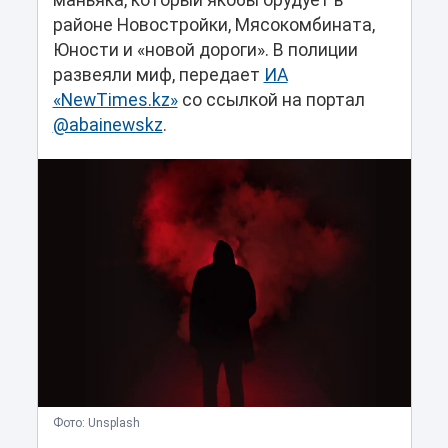
маньяка, который якобы орудует в
районе Новостройки, Мясокомбината,
Юности и «новой дороги». В полиции
развеяли миф, передает
ИА
«NewTimes.kz»
со ссылкой на портал
@abainewskz
.
Фото: Unsplash