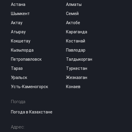
Астана
Алматы
Шымкент
Семей
Актау
Актобе
Атырау
Караганда
Кокшетау
Костанай
Кызылорда
Павлодар
Петропавловск
Талдыкорган
Тараз
Туркестан
Уральск
Жезказган
Усть-Каменогорск
Конаев
Погода
Погода в Казахстане
Адрес: