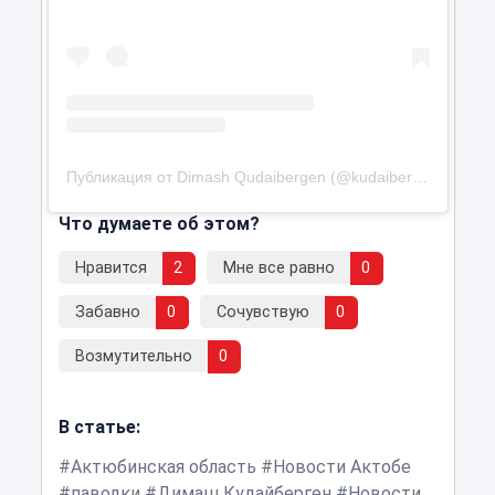
Публикация от Dimash Qudaibergen (@kudaibergenov.dimash)
Что думаете об этом?
Нравится
2
Мне все равно
0
Забавно
0
Сочувствую
0
Возмутительно
0
В статье:
Актюбинская область
Новости Актобе
паводки
Димаш Кудайберген
Новости