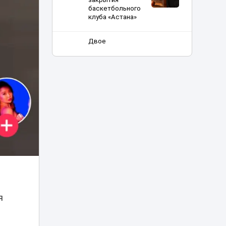
баскетбольного
клуба «Астана»
Двое
подозреваемых
арестованы по
делу о
22:20
многомиллиардной
контрабанде из
Китая
Баскетболисты
«Астаны»
21:40
выступили с
обращением
«Жаңа адамдар»
приняли участие в
21:20
Caspian Sea Action
Week 2026
я
Токаев выразил
соболезнования в