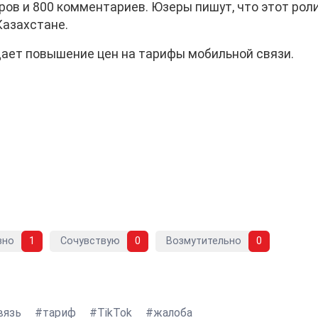
ов и 800 комментариев. Юзеры пишут, что этот роли
Казахстане.
щает повышение цен на тарифы мобильной связи.
вно
1
Сочувствую
0
Возмутительно
0
вязь
тариф
TikTok
жалоба