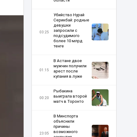
области
Убийство Нурай
Серикбай: родные
девушки
запросили с
03:25
подсудимого
более 10 млрд
тенге
В Астане двое
мужчин получили
01:15
арест после
купания в луже
Рыбакина
выиграла второй
00:20
матч в Торонто
В Минспорта
объяснили
причины
возможного
23:05
закрытия