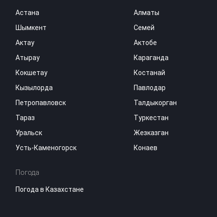
Астана
Алматы
Шымкент
Семей
Актау
Актобе
Атырау
Караганда
Кокшетау
Костанай
Кызылорда
Павлодар
Петропавловск
Талдыкорган
Тараз
Туркестан
Уральск
Жезказган
Усть-Каменогорск
Конаев
Погода
Погода в Казахстане