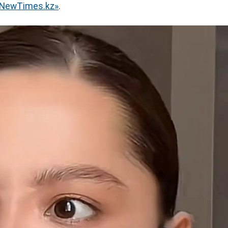
«NewTimes.kz»
.