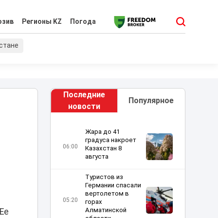
юзив
Регионы KZ
Погода
хстане
Последние
Популярное
новости
Жара до 41
градуса накроет
06:00
Казахстан 8
августа
Туристов из
Германии спасали
вертолетом в
05:20
горах
Алматинской
 Ее