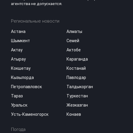
агентства не допускается.
Региональные новости
Астана
Алматы
Шымкент
Семей
Актау
Актобе
Атырау
Караганда
Кокшетау
Костанай
Кызылорда
Павлодар
Петропавловск
Талдыкорган
Тараз
Туркестан
Уральск
Жезказган
Усть-Каменогорск
Конаев
Погода