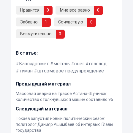
Нравится
0
Мне все равно
0
Забавно
1
Сочувствую
0
Возмутительно
0
В статье:
Казгидромет
метель
снег
гололед
туман
штормовое предупреждение
Предыдущий материал
Массовая авария на трассе Астана-Щучинск:
количество столкнувшихся машин составило 95
Следующий материал
Токаев запустил новый политический сезон:
политолог Данияр Ашимбаев об интервью Главы
государства