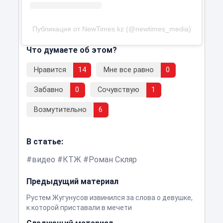
Публикация от NewTimes.kz (@newtimes_media)
Что думаете об этом?
Нравится
14
Мне все равно
0
Забавно
0
Сочувствую
1
Возмутительно
6
В статье:
видео
КТЖ
Роман Скляр
Предыдущий материал
Рустем Жугунусов извинился за слова о девушке,
к которой приставали в мечети