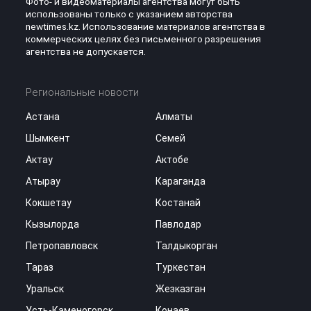
Фото- и видеоматериалы агентства могут быть
использованы только с указанием авторства
newtimes.kz. Использование материалов агентства в
коммерческих целях без письменного разрешения
агентства не допускается.
Региональные новости
Астана
Алматы
Шымкент
Семей
Актау
Актобе
Атырау
Караганда
Кокшетау
Костанай
Кызылорда
Павлодар
Петропавловск
Талдыкорган
Тараз
Туркестан
Уральск
Жезказган
Усть-Каменогорск
Конаев