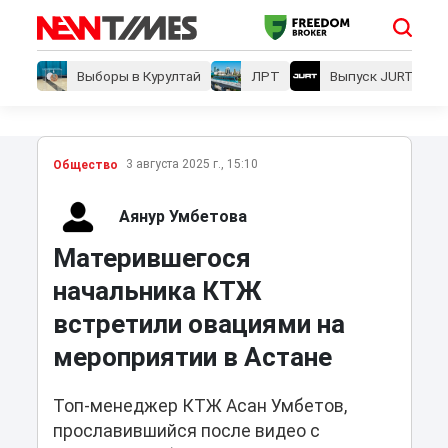
Выборы в Курултай
ЛРТ
Выпуск JURT
3 августа 2025 г., 15:10
Общество
Аянур Умбетова
Матерившегося
начальника КТЖ
встретили овациями на
мероприятии в Астане
Топ-менеджер КТЖ Асан Умбетов,
прославившийся после видео с