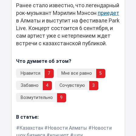
Ранее стало известно, что легендарный
рок-музыкант Мэрилин Мэнсон
приедет
в Алматы и выступит на фестивале Park
Live. Концерт состоится 6 сентября, и
сам артист уже с нетерпением ждет
встречи с казахстанской публикой.
Что думаете об этом?
Нравится
7
Мне все равно
5
Забавно
4
Сочувствую
3
Возмутительно
9
В статье:
Казахстан
Новости Алматы
Новости
шоу бизнеса
концерт
шоу