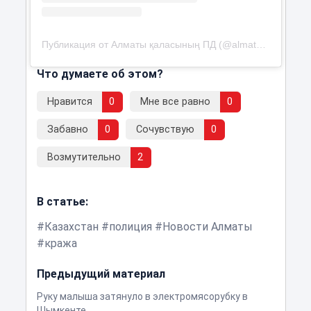
Публикация от Алматы қаласының ПД (@almaty_police_department)
Что думаете об этом?
Нравится
0
Мне все равно
0
Забавно
0
Сочувствую
0
Возмутительно
2
В статье:
Казахстан
полиция
Новости Алматы
кража
Предыдущий материал
Руку малыша затянуло в электромясорубку в
Шымкенте