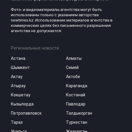
Фото- и видеоматериалы агентства могут быть
использованы только с указанием авторства
newtimes.kz. Использование материалов агентства в
коммерческих целях без письменного разрешения
агентства не допускается.
Региональные новости
Астана
Алматы
Шымкент
Семей
Актау
Актобе
Атырау
Караганда
Кокшетау
Костанай
Кызылорда
Павлодар
Петропавловск
Талдыкорган
Тараз
Туркестан
Уральск
Жезказган