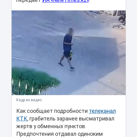
передает
ИА «NewTimes.kz»
.
Кадр из видео
Как сообщает подробности
телеканал
КТК
, грабитель заранее высматривал
жертв у обменных пунктов.
Предпочтения отдавал одиноким