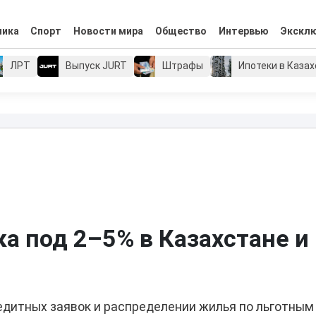
мика
Спорт
Новости мира
Общество
Интервью
Экскл
ЛРТ
Выпуск JURT
Штрафы
Ипотеки в Каза
а под 2–5% в Казахстане и 
едитных заявок и распределении жилья по льготным