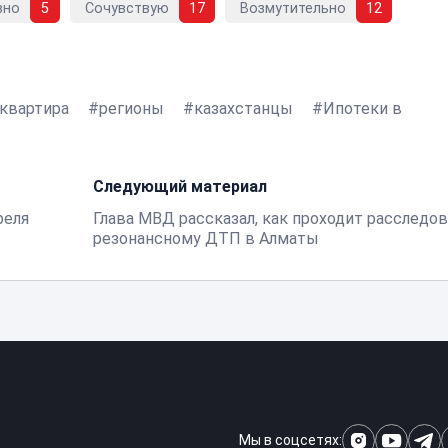
вно
5
Сочувствую
17
Возмутительно
12
квартира
регионы
казахстанцы
Ипотеки в
Следующий материал
реля
Глава МВД рассказал, как проходит расследов
резонансному ДТП в Алматы
Мы в соцсетях: