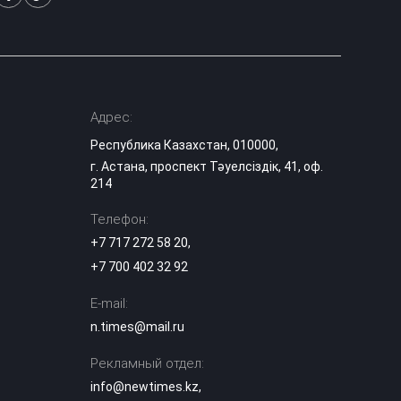
строительство
самого глубокого
19:15
шахтного ствола
Казахстана
«Челси» снова
выпустил Дастана
Адрес:
19:05
Сатпаева на поле
Республика Казахстан, 010000,
г. Астана, проспект Тәуелсіздік, 41, оф.
25 тысяч
214
абонентов
остались без
18:45
Телефон:
электричества в
Усть-
+7 717 272 58 20
,
Каменогорске
+7 700 402 32 92
«Таза Қазақстан»:
E-mail:
в Шымкенте
продолжаются
n.times@mail.ru
18:05
экоакции и работы
по озеленению
Рекламный отдел:
info@newtimes.kz
,
«Такое кино лучше