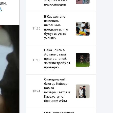
устроен прокат
ан,
велосипедов
А
В Казахстане
изменили
школьные
11:36
предметы: что
будут изучать
ученики
Река Есиль в
Астане стала
ярко-зеленой:
11:10
жители требуют
проверки
Скандальный
блогер Кайсар
Камза
10:41
возвращается в
Казахстан с
конвоем АФМ
Мать осужденного