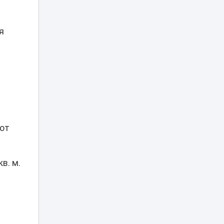
Просила
выключить
я
музыку:
астанчанка
09:26
пожаловалась на
агрессивного
водителя InDrive
В Алматы начали
строить
крупнейший
08:30
стадион
Казахстана
 от
«Эффектная езда»
обернулась
в. м.
арестом для
07:10
водителей BMW в
Астане
Град, грозы и
аномальная жара: