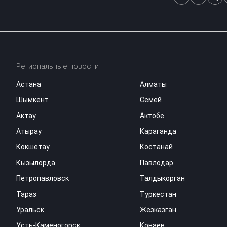
Региональные новости
Астана
Алматы
Шымкент
Семей
Актау
Актобе
Атырау
Караганда
Кокшетау
Костанай
Кызылорда
Павлодар
Петропавловск
Талдыкорган
Тараз
Туркестан
Уральск
Жезказган
Усть-Каменогорск
Конаев