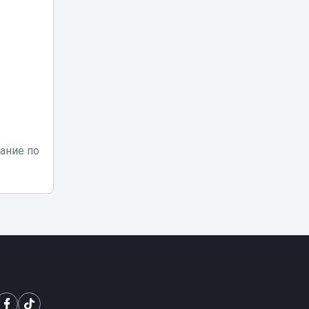
Кредиты на
миллиарды: в
Казахстане
23:20
вынесли приговор
крупной ОПГ
Мужчина устроил
конную прогулку в
22:05
центре Астаны
Фото тигра,
ание по
напугавшее
жителей
21:05
Казахстана,
оказалось фейком
Юные
шахматисты
Казахстана
20:00
сразились со
сборными мира
«Казахмыс» начал