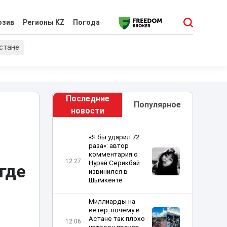
юзив
Регионы KZ
Погода
хстане
Последние
Популярное
новости
«Я бы ударил 72
раза»: автор
комментария о
12:27
Нурай Серикбай
где
извинился в
Шымкенте
Миллиарды на
ветер: почему в
Астане так плохо
12:06