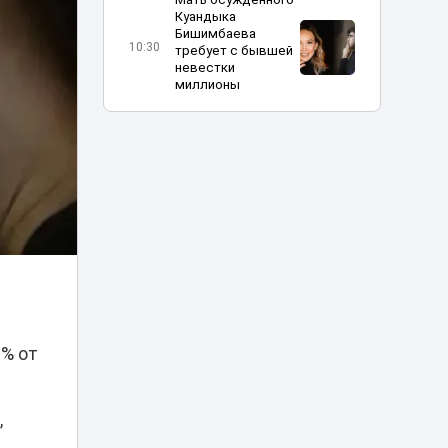
Куандыка
Бишимбаева
10:30
требует с бывшей
невестки
миллионы
Казахстанка
поехала на
заработки в
10:12
Россию и пропала:
семья бьет
тревогу
Взрослее, жестче
и эмоциональнее:
в Астане прошел
10:04
предпоказ нового
«Человека-паука»
0% от
В Астане Audi
загорелся после
09:58
выброшенной
,
спички