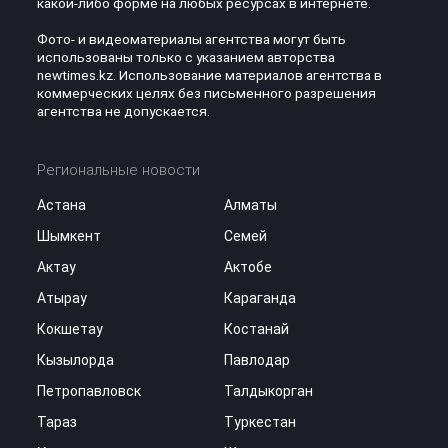
какой-либо форме на любых ресурсах в интернете.
Фото- и видеоматериалы агентства могут быть
использованы только с указанием авторства
newtimes.kz. Использование материалов агентства в
коммерческих целях без письменного разрешения
агентства не допускается.
Региональные новости
Астана
Алматы
Шымкент
Семей
Актау
Актобе
Атырау
Караганда
Кокшетау
Костанай
Кызылорда
Павлодар
Петропавловск
Талдыкорган
Тараз
Туркестан