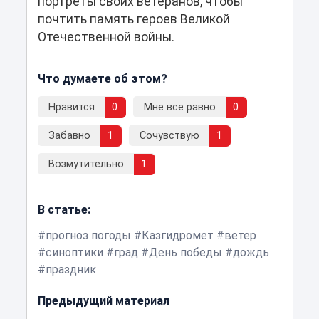
портреты своих ветеранов, чтобы
почтить память героев Великой
Отечественной войны.
Что думаете об этом?
Нравится
0
Мне все равно
0
Забавно
1
Сочувствую
1
Возмутительно
1
В статье:
прогноз погоды
Казгидромет
ветер
синоптики
град
День победы
дождь
праздник
Предыдущий материал