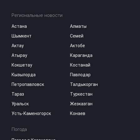
Региональные новости
Астана
Алматы
Шымкент
Семей
Актау
Актобе
Атырау
Караганда
Кокшетау
Костанай
Кызылорда
Павлодар
Петропавловск
Талдыкорган
Тараз
Туркестан
Уральск
Жезказган
Усть-Каменогорск
Конаев
Погода