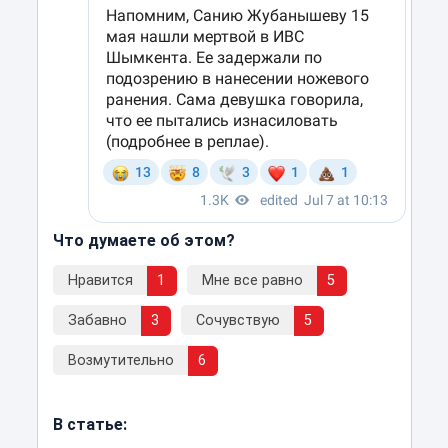
Что думаете об этом?
Нравится
1
Мне все равно
5
Забавно
3
Сочувствую
5
Возмутительно
6
В статье: