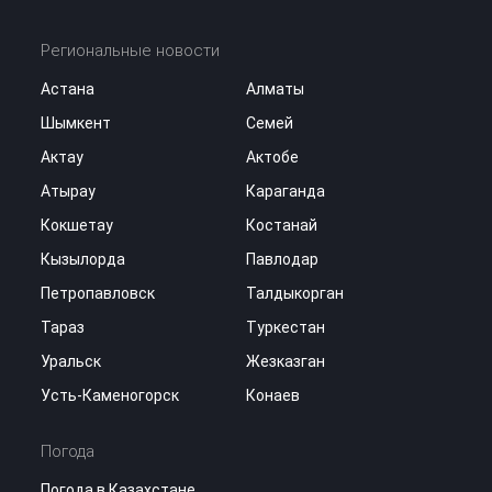
Региональные новости
Астана
Алматы
Шымкент
Семей
Актау
Актобе
Атырау
Караганда
Кокшетау
Костанай
Кызылорда
Павлодар
Петропавловск
Талдыкорган
Тараз
Туркестан
Уральск
Жезказган
Усть-Каменогорск
Конаев
Погода
Погода в Казахстане