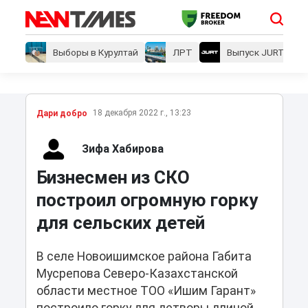
Выборы в Курултай
ЛРТ
Выпуск JURT
18 декабря 2022 г., 13:23
Дари добро
Зифа Хабирова
Бизнесмен из СКО
построил огромную горку
для сельских детей
В селе Новоишимское района Габита
Мусрепова Северо-Казахстанской
области местное ТОО «Ишим Гарант»