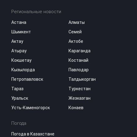
Региональные новости
Астана
Алматы
Шымкент
Семей
Актау
Актобе
Атырау
Караганда
Кокшетау
Костанай
Кызылорда
Павлодар
Петропавловск
Талдыкорган
Тараз
Туркестан
Уральск
Жезказган
Усть-Каменогорск
Конаев
Погода
Погода в Казахстане