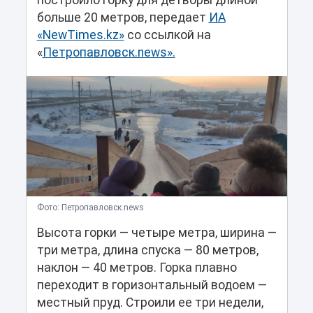
построило горку для детворы длиной
больше 20 метров, передает
ИА
«NewTimes.kz»
со ссылкой на
«
Петропавловск.news».
Фото: Петропавловск.news
Высота горки — четыре метра, ширина —
три метра, длина спуска — 80 метров,
наклон — 40 метров. Горка плавно
переходит в горизонтальный водоем —
местный пруд. Строили ее три недели,