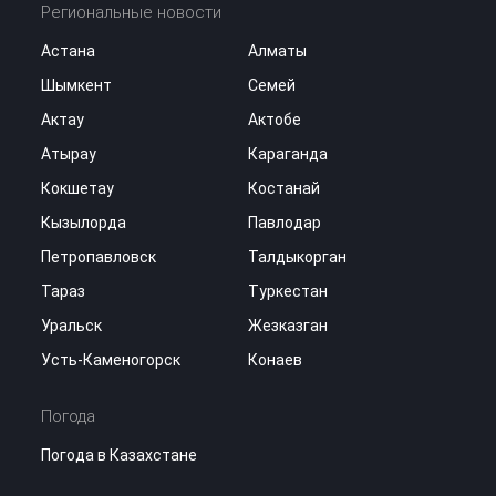
Региональные новости
Астана
Алматы
Шымкент
Семей
Актау
Актобе
Атырау
Караганда
Кокшетау
Костанай
Кызылорда
Павлодар
Петропавловск
Талдыкорган
Тараз
Туркестан
Уральск
Жезказган
Усть-Каменогорск
Конаев
Погода
Погода в Казахстане