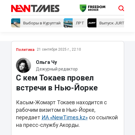
Выборы в Курултай
ЛРТ
Выпуск JURT
21 сентября 2025 г., 22:10
Политика
Ольга Чу
Дежурный редактор
С кем Токаев провел
встречи в Нью-Йорке
Касым-Жомарт Токаев находится с
рабочим визитом в Нью-Йорке,
передает
ИА «NewTimes.kz»
со ссылкой
на пресс-службу Акорды.