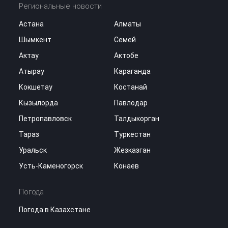
Региональные новости
Астана
Алматы
Шымкент
Семей
Актау
Актобе
Атырау
Караганда
Кокшетау
Костанай
Кызылорда
Павлодар
Петропавловск
Талдыкорган
Тараз
Туркестан
Уральск
Жезказган
Усть-Каменогорск
Конаев
Погода
Погода в Казахстане