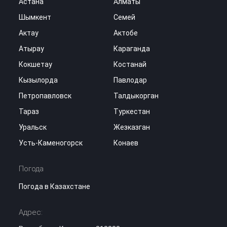
Астана
Алматы
Шымкент
Семей
Актау
Актобе
Атырау
Караганда
Кокшетау
Костанай
Кызылорда
Павлодар
Петропавловск
Талдыкорган
Тараз
Туркестан
Уральск
Жезказган
Усть-Каменогорск
Конаев
Погода
Погода в Казахстане
Адрес: