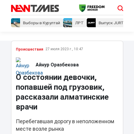
Выборы в Курултай
ЛРТ
Выпуск JURT
27 июля 2023 г., 10:47
Проиcшествия
Айнур Оразбекова
О состоянии девочки,
попавшей под грузовик,
рассказали алматинские
врачи
Перебегавшая дорогу в неположенном
месте возле рынка