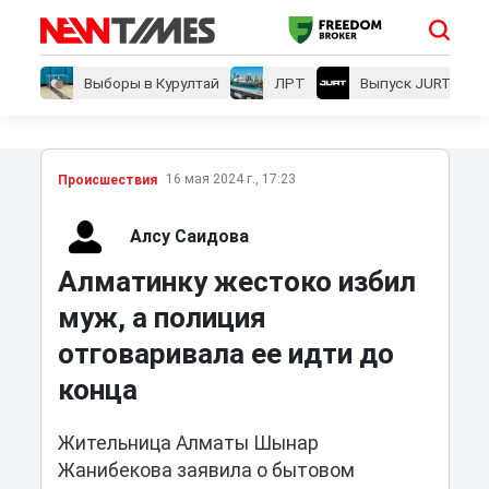
Выборы в Курултай
ЛРТ
Выпуск JURT
16 мая 2024 г., 17:23
Проиcшествия
Алсу Саидова
Алматинку жестоко избил
муж, а полиция
отговаривала ее идти до
конца
Жительница Алматы Шынар
Жанибекова заявила о бытовом