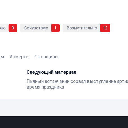
вно
0
Сочувствую
1
Возмутительно
12
ом
смерть
женщины
Следующий материал
Пьяный астанчанин сорвал выступление арти
время праздника