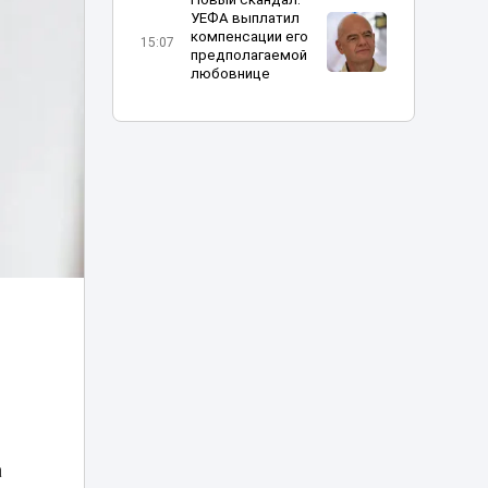
УЕФА выплатил
компенсации его
15:07
предполагаемой
любовнице
Нашла сумку с
золотом на 3,4
млн тенге:
14:56
жительнице
Кокшетау грозит
наказание
«Человек-паук:
Новый день» в
Казахстане
13:16
установил рекорд
по кассовым
сборам
В Алматы
определили
получателей
12:04
а
госгрантов