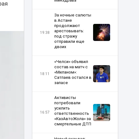
Минздрава
рая
За ночные салюты
в Астане
продолжают
арестовывать:
19:38
под стражу
отправили еще
двоих
«Челси» объявил
состав на матч с
«Миланом»:
18:11
Сатпаев остался в
запасе
Активисты
потребовали
усилить
16:57
ответственность
«КазАвтоЖола» за
смертельные ДТП
Новый скандал: