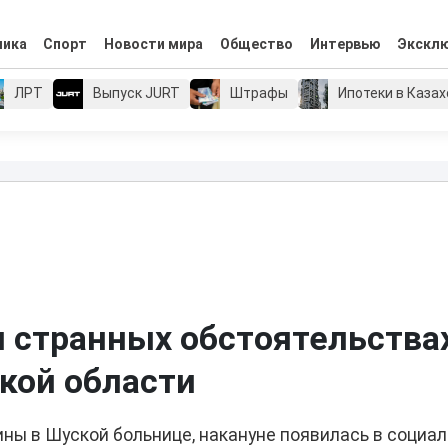
мика
Спорт
Новости мира
Общество
Интервью
Экскл
ЛРТ
Выпуск JURT
Штрафы
Ипотеки в Каза
 странных обстоятельствах
кой области
ы в Шуской больнице, накануне появилась в социа