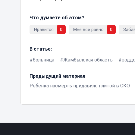
Что думаете об этом?
Нравится
0
Мне все равно
0
Заба
В статье:
больница
Жамбылская область
родд
Предыдущий материал
Ребенка насмерть придавило плитой в СКО