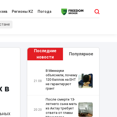
юзив
Регионы KZ
Погода
хстане
Последние
Популярное
новости
В Миннауки
объяснили, почему
120 баллов на ЕНТ
21:08
не гарантируют
 в
грант
После смерти 13-
летнего сына мать
из Актау требует
20:20
ответа от главы
льных