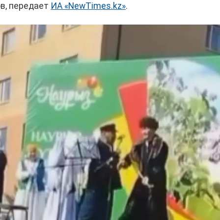
ов, передает
ИА «NewTimes.kz»
.