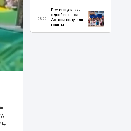
Все выпускники
одной из школ
08:20
Астаны получили
гранты
Шутка про Дубай
обернулась для
таксиста
07:23
наказанием в
Астане
Жара до 42 и
пылевые бури:
06:11
прогноз погоды по
Казахстану
Отец погибшей в
ДТП на Аль-
з»
Фараби девушки
у,
05:09
не смог добиться
100 млн
иц.
компенсации