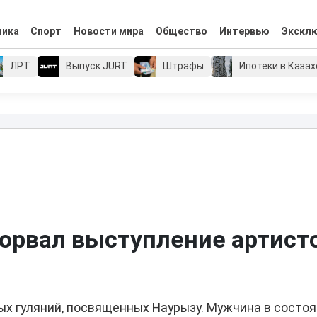
мика
Спорт
Новости мира
Общество
Интервью
Экскл
ЛРТ
Выпуск JURT
Штрафы
Ипотеки в Каза
орвал выступление артист
ых гуляний, посвященных Наурызу. Мужчина в состо