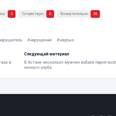
вно
3
Сочувствую
0
Возмутительно
36
нарушитель
нарушение
наурыз
Следующий материал
твах в
В Астане несколько мужчин избили парня воз
ночного клуба