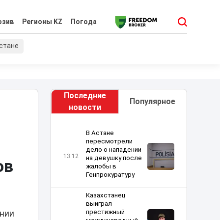
юзив
Регионы KZ
Погода
хстане
Последние
Популярное
новости
В Астане
пересмотрели
дело о нападении
13:12
на девушку после
ов
жалобы в
Генпрокуратуру
Казахстанец
выиграл
престижный
янии