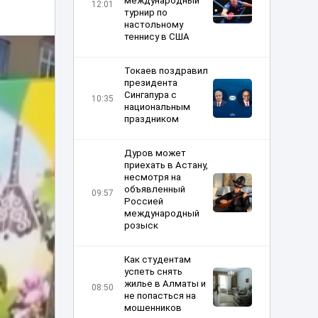
международный
12:01
турнир по
настольному
теннису в США
Токаев поздравил
президента
Сингапура с
10:35
национальным
праздником
Дуров может
приехать в Астану,
несмотря на
объявленный
09:57
Россией
международный
розыск
Как студентам
успеть снять
жилье в Алматы и
08:50
не попасться на
мошенников