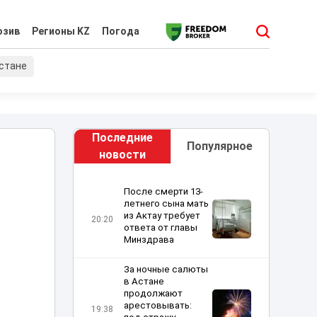
юзив
Регионы KZ
Погода
хстане
Последние
Популярное
новости
После смерти 13-
летнего сына мать
из Актау требует
20:20
ответа от главы
Минздрава
За ночные салюты
в Астане
продолжают
арестовывать:
19:38