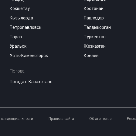
Кокшетау
Костанай
Кызылорда
Павлодар
Петропавловск
Талдыкорган
Тараз
Туркестан
Уральск
Жезказган
Усть-Каменогорск
Конаев
Погода
Погода в Казахстане
онфиденциальности
Правила сайта
Об агентстве
Рекл