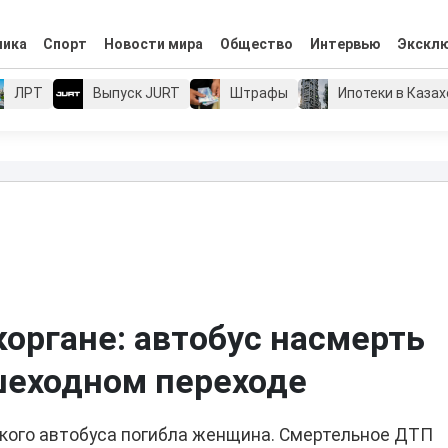
мика
Спорт
Новости мира
Общество
Интервью
Экскл
ЛРТ
Выпуск JURT
Штрафы
Ипотеки в Каза
органе: автобус насмерть
шеходном переходе
кого автобуса погибла женщина. Смертельное ДТП