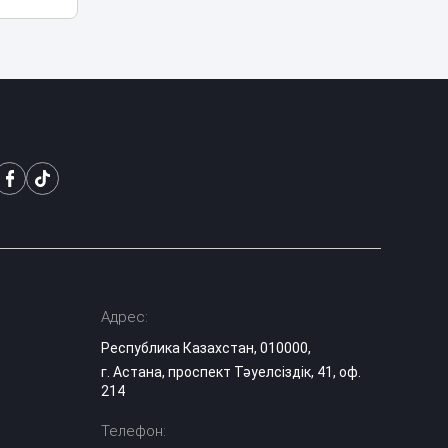
В Астане двое
мужчин получили
01:15
арест после
купания в луже
Рыбакина
выиграла второй
00:20
матч в Торонто
В Минспорта
объяснили
причины
возможного
23:05
закрытия
баскетбольного
Адрес:
клуба «Астана»
Республика Казахстан, 010000,
Двое
г. Астана, проспект Тәуелсіздік, 41, оф.
подозреваемых
214
арестованы по
делу о
22:20
Телефон:
многомиллиардной