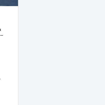
на КТК после
переговоров с
США
Жителя Тараза
арестовали на
пять суток за
09:08
а
нецензурную
 —
брань в TikTok
Владимир
Слишкович
назначен главным
08:45
тренером
«Жениса»
В Астане на месяц
частично
—
08:15
перекроют шоссе
Коргалжын
Министр науки
объяснил, что