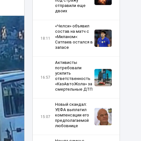
под стражу
отправили еще
двоих
«Челси» объявил
состав на матч с
«Миланом»:
18:11
Сатпаев остался в
запасе
Активисты
потребовали
усилить
16:57
ответственность
«КазАвтоЖола» за
смертельные ДТП
Новый скандал:
УЕФА выплатил
компенсации его
15:07
предполагаемой
любовнице
Нашла сумку с