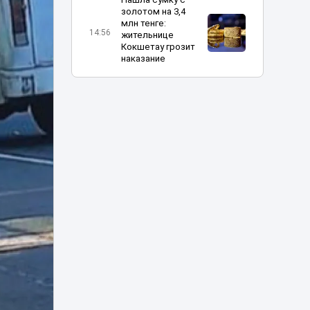
золотом на 3,4
млн тенге:
14:56
жительнице
Кокшетау грозит
наказание
«Человек-паук:
Новый день» в
Казахстане
13:16
установил рекорд
по кассовым
сборам
В Алматы
определили
получателей
12:04
госгрантов
на новые бизнес-
идеи
Украина
пообещала
прекратить атаки
10:31