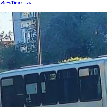
 «NewTimes.kz»
.