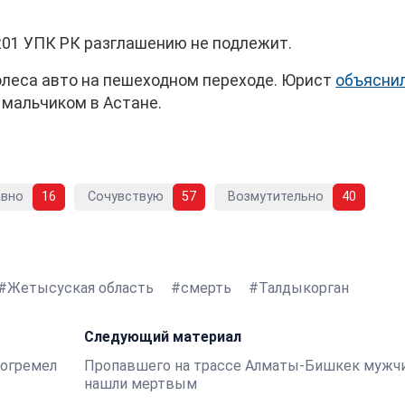
201 УПК РК разглашению не подлежит.
олеса авто на пешеходном переходе. Юрист
объясни
 мальчиком в Астане.
авно
16
Сочувствую
57
Возмутительно
40
Жетысуская область
смерть
Талдыкорган
Следующий материал
рогремел
Пропавшего на трассе Алматы-Бишкек мужч
нашли мертвым