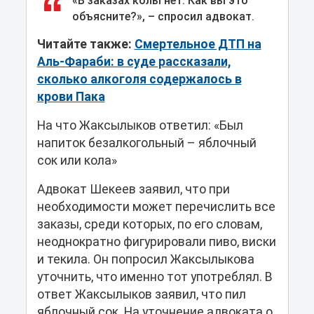
«В заказах колы нет. Как вы это
объясните?», – спросил адвокат.
Читайте также:
Смертельное ДТП на
Аль-Фараби: в суде рассказали,
сколько алкоголя содержалось в
крови Пака
На что Жаксылыков ответил: «Был
напиток безалкогольный – яблочный
сок или кола»
Адвокат Шекеев заявил, что при
необходимости может перечислить все
заказы, среди которых, по его словам,
неоднократно фигурировали пиво, виски
и текила. Он попросил Жаксылыкова
уточнить, что именно тот употреблял. В
ответ Жаксылыков заявил, что пил
яблочный сок. На уточнение адвоката о