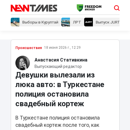
Выборы в Курултай
ЛРТ
Выпуск JURT
18 июня 2026 г., 12:29
Проиcшествия
Анастасия Стативкина
Выпускающий редактор
Девушки вылезали из
люка авто: в Туркестане
полиция остановила
свадебный кортеж
В Туркестане полиция остановила
свадебный кортеж после того, как