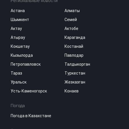
Региональные новости
Астана
Алматы
Шымкент
Семей
Актау
Актобе
Атырау
Караганда
Кокшетау
Костанай
Кызылорда
Павлодар
Петропавловск
Талдыкорган
Тараз
Туркестан
Уральск
Жезказган
Усть-Каменогорск
Конаев
Погода
Погода в Казахстане