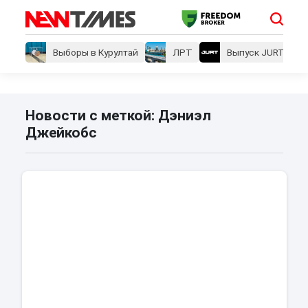
Выборы в Курултай
ЛРТ
Выпуск JURT
Новости с меткой: Дэниэл
Джейкобс