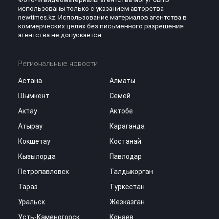
использованы только с указанием авторства
newtimes.kz. Использование материалов агентства в
коммерческих целях без письменного разрешения
агентства не допускается.
Региональные новости
Астана
Алматы
Шымкент
Семей
Актау
Актобе
Атырау
Караганда
Кокшетау
Костанай
Кызылорда
Павлодар
Петропавловск
Талдыкорган
Тараз
Туркестан
Уральск
Жезказган
Усть-Каменогорск
Конаев