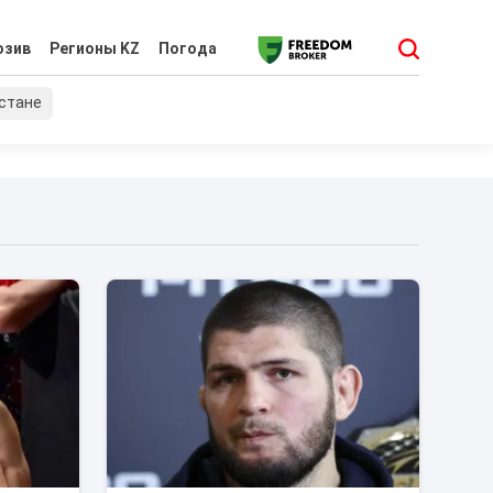
юзив
Регионы KZ
Погода
хстане