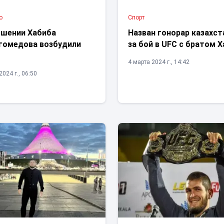
о
Спорт
ошении Хабиба
Назван гонорар казахст
гомедова возбудили
за бой в UFC c братом 
4 марта 2024 г., 14:42
024 г., 06:50