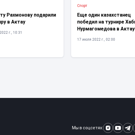
Спорт
ту Рахмонову подарили
Еще один казахстанец
ру в Актау
победил на турнире Хаб
Нурмагомедова в Актау
022 г., 10:31
17 июля 2022 г., 02:00
Мы в соцсетях: