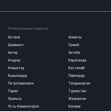
Региональные новости
Астана
Алматы
Шымкент
Семей
Актау
Актобе
Атырау
Караганда
Кокшетау
Костанай
Кызылорда
Павлодар
Петропавловск
Талдыкорган
Тараз
Туркестан
Уральск
Жезказган
Усть-Каменогорск
Конаев