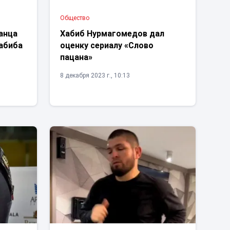
Общество
анца
Хабиб Нурмагомедов дал
Хабиба
оценку сериалу «Слово
пацана»
8 декабря 2023 г., 10:13