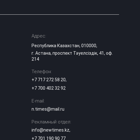
Адрес:
Республика Казахстан, 010000,
г. Астана, проспект Тәуелсіздік, 41, оф.
214
Телефон:
+7 717 272 58 20
,
+7 700 402 32 92
E-mail:
n.times@mail.ru
Рекламный отдел:
info@newtimes.kz
,
+7 701 190 90 77