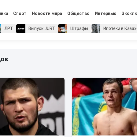
мика
Спорт
Новости мира
Общество
Интервью
Экскл
ЛРТ
Выпуск JURT
Штрафы
Ипотеки в Каза
дов