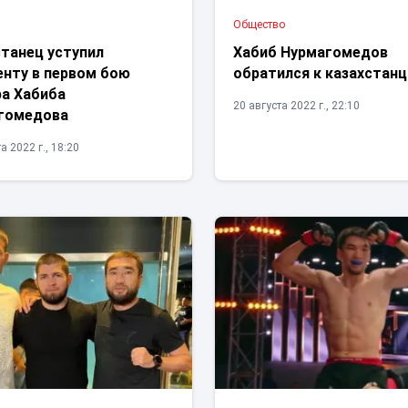
Общество
станец уступил
Хабиб Нурмагомедов
енту в первом бою
обратился к казахстан
ра Хабиба
20 августа 2022 г., 22:10
гомедова
а 2022 г., 18:20