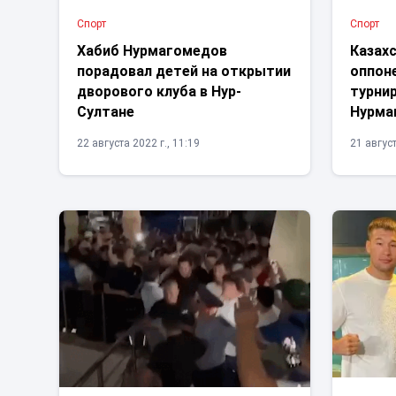
Спорт
Спорт
Хабиб Нурмагомедов
Казах
порадовал детей на открытии
оппон
дворового клуба в Нур-
турни
Султане
Нурма
22 августа 2022 г., 11:19
21 август