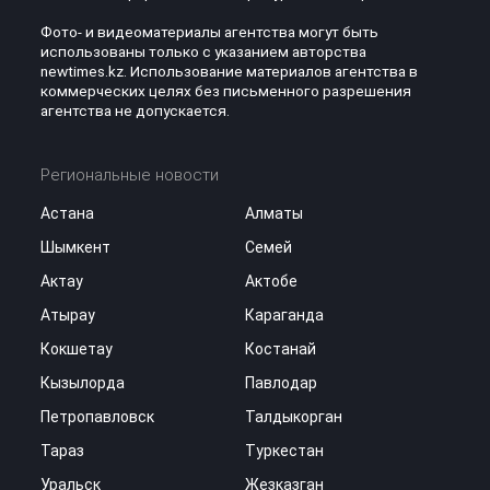
Фото- и видеоматериалы агентства могут быть
использованы только с указанием авторства
newtimes.kz. Использование материалов агентства в
коммерческих целях без письменного разрешения
агентства не допускается.
Региональные новости
Астана
Алматы
Шымкент
Семей
Актау
Актобе
Атырау
Караганда
Кокшетау
Костанай
Кызылорда
Павлодар
Петропавловск
Талдыкорган
Тараз
Туркестан
Уральск
Жезказган