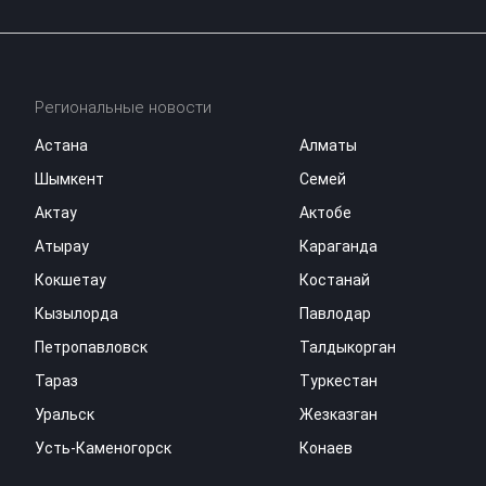
Региональные новости
Астана
Алматы
Шымкент
Семей
Актау
Актобе
Атырау
Караганда
Кокшетау
Костанай
Кызылорда
Павлодар
Петропавловск
Талдыкорган
Тараз
Туркестан
Уральск
Жезказган
Усть-Каменогорск
Конаев