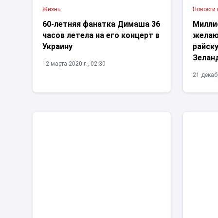
Жизнь
Новости
60-летняя фанатка Димаша 36
Милли
часов летела на его концерт в
желаю
Украину
райск
Зелан
12 марта 2020 г., 02:30
21 декабр