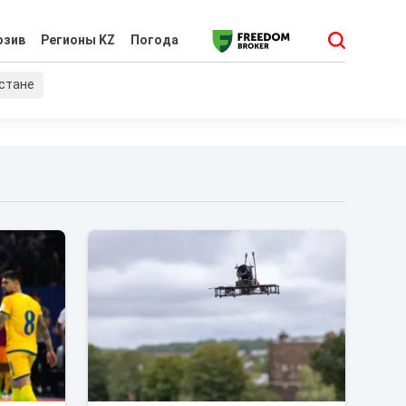
юзив
Регионы KZ
Погода
хстане