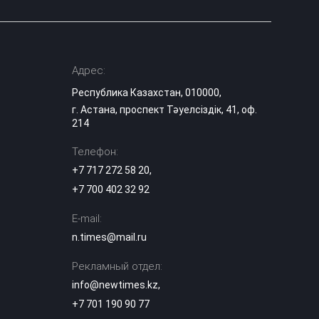
Адрес:
Республика Казахстан, 010000,
г. Астана, проспект Тәуелсіздік, 41, оф.
214
Телефон:
+7 717 272 58 20
,
+7 700 402 32 92
E-mail:
n.times@mail.ru
Рекламный отдел:
info@newtimes.kz
,
+7 701 190 90 77