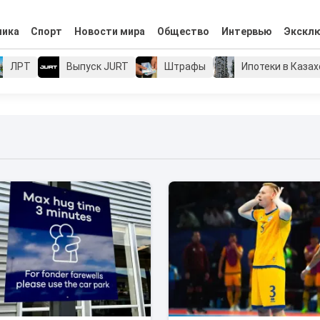
мика
Спорт
Новости мира
Общество
Интервью
Экскл
ЛРТ
Выпуск JURT
Штрафы
Ипотеки в Каза