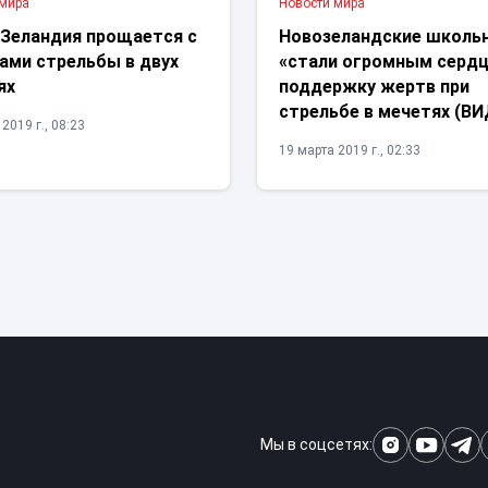
 мира
Новости мира
 Зеландия прощается с
Новозеландские школь
ами стрельбы в двух
«стали огромным сердц
ях
поддержку жертв при
стрельбе в мечетях (В
2019 г., 08:23
19 марта 2019 г., 02:33
Мы в соцсетях: