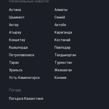
Региональные новости
Астана
Алматы
Шымкент
Семей
Актау
Актобе
Атырау
Караганда
Кокшетау
Костанай
Кызылорда
Павлодар
Петропавловск
Талдыкорган
Тараз
Туркестан
Уральск
Жезказган
Усть-Каменогорск
Конаев
Погода
Погода в Казахстане