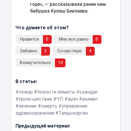
горе», — рассказывала ранее нам
бабушка Куляш Бекпаева.
Что думаете об этом?
Нравится
0
Мне все равно
0
Забавно
3
Сочувствую
4
Возмутительно
14
В статье:
пожар
Новости Алматы
скандал
происшествие
ЧП
врач
акимат
лечение
смерть
управление
здравоохранения
Талдыкорган
Предыдущий материал