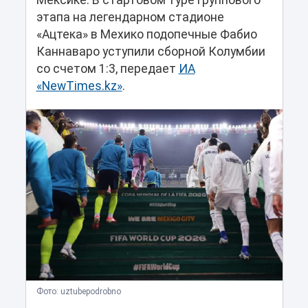
Мексике. В стартовом туре группового
этапа на легендарном стадионе
«Ацтека» в Мехико подопечные Фабио
Каннаваро уступили сборной Колумбии
со счетом 1:3, передает
ИА
«NewTimes.kz»
.
Фото: uztubepodrobno