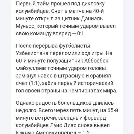
Первый тайм прошел под диктовку
колумбийцев. Счет в матче на 40-й
минуте открыл защитник Даниэль
Муньос, который точным ударом вывел
свою команду вперед — 0:1.
После перерыва футболисты
Узбекистана переломили ход игры. На
60-й минуте полузащитник Аббосбек
Файзуллаев точным ударом головы
замкнул навес в штрафную и сравнял
счет (1:1), забив первый исторический
гол своей страны на чемпионатах мира.
Однако радость болельщиков длилась
недолго. Всего через пять минут, на 65-й
минуте встречи, звездный форвард
колумбийцев Луис Диас снова вывел
Южную Америку вперед — 1:2.