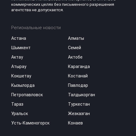
коммерческих целях без письменного разрешения
агентства не допускается.
Региональные новости
Астана
Алматы
Шымкент
Семей
Актау
Актобе
Атырау
Караганда
Кокшетау
Костанай
Кызылорда
Павлодар
Петропавловск
Талдыкорган
Тараз
Туркестан
Уральск
Жезказган
Усть-Каменогорск
Конаев