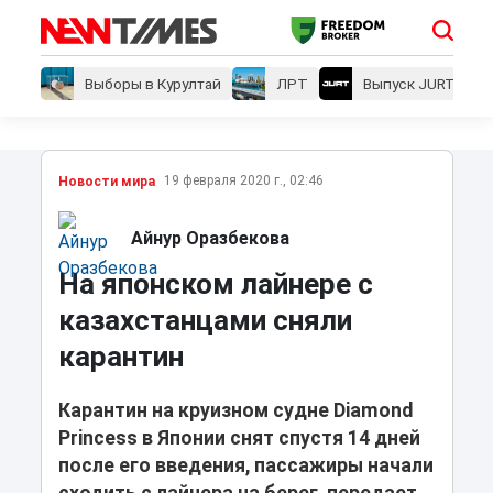
Выборы в Курултай
ЛРТ
Выпуск JURT
19 февраля 2020 г., 02:46
Новости мира
Айнур Оразбекова
На японском лайнере с
казахстанцами сняли
карантин
Карантин на круизном судне Diamond
Princess в Японии снят спустя 14 дней
после его введения, пассажиры начали