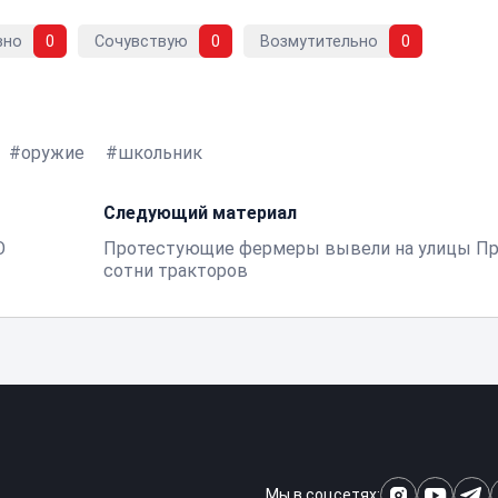
вно
0
Сочувствую
0
Возмутительно
0
оружие
школьник
Следующий материал
О
Протестующие фермеры вывели на улицы Пр
сотни тракторов
Мы в соцсетях: