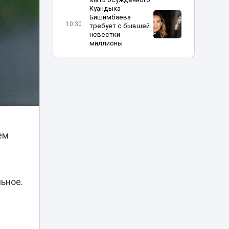
Куандыка
Бишимбаева
10:30
требует с бывшей
невестки
миллионы
Казахстанка
поехала на
заработки в
10:12
Россию и пропала:
семья бьет
тревогу
ем
Взрослее, жестче
и эмоциональнее:
в Астане прошел
10:04
предпоказ нового
«Человека-паука»
ьное.
В Астане Audi
загорелся после
09:58
выброшенной
спички