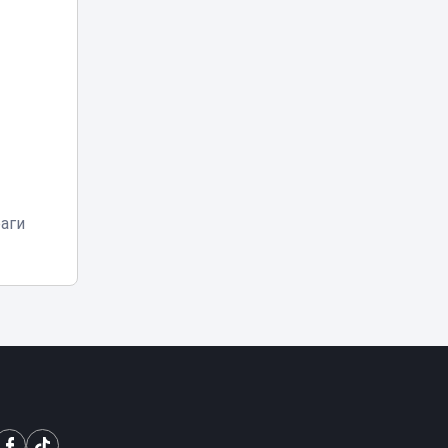
Просила
выключить
музыку:
астанчанка
09:26
пожаловалась на
агрессивного
водителя InDrive
В Алматы начали
строить
крупнейший
аги
08:30
стадион
Казахстана
«Эффектная езда»
обернулась
арестом для
07:10
водителей BMW в
Астане
Град, грозы и
аномальная жара: