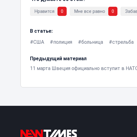
Нравится
0
Мне все равно
0
Заба
В статье:
США
полиция
больница
стрельба
Предыдущий материал
11 марта Швеция официально вступит в НАТ