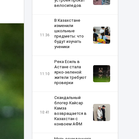
устроен прокат
велосипедов
В Казахстане
изменили
школьные
11:36
предметы: что
будут изучать
ученики
Река Есиль в
Астане стала
ярко-зеленой:
11:10
жители требуют
проверки
Скандальный
блогер Кайсар
Камза
10:41
возвращается в
Казахстан с
конвоем АФМ
Мать осужденного