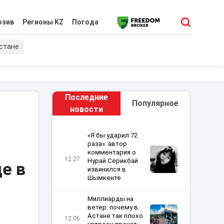
юзив
Регионы KZ
Погода
хстане
Последние
Популярное
новости
«Я бы ударил 72
раза»: автор
комментария о
12:27
Нурай Серикбай
е в
извинился в
Шымкенте
Миллиарды на
ветер: почему в
Астане так плохо
12:06