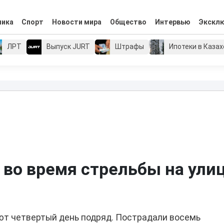
мика
Спорт
Новости мира
Общество
Интервью
Экскл
ЛРТ
Выпуск JURT
Штрафы
Ипотеки в Каза
 во время стрельбы на улиц
ют четвертый день подряд. Пострадали восемь