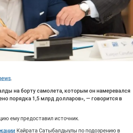
news
.
алды на борту самолета, которым он намеревался
но порядка 1,5 млрд долларов», — говорится в
цию ему предоставил источник.
ржании
Кайрата Сатыбалдыулы по подозрению в