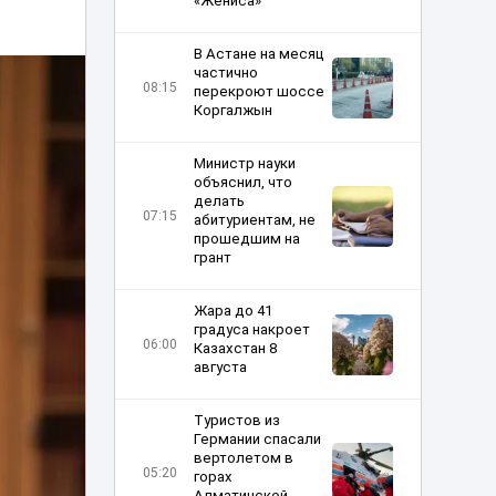
«Жениса»
В Астане на месяц
частично
08:15
перекроют шоссе
Коргалжын
Министр науки
объяснил, что
делать
07:15
абитуриентам, не
прошедшим на
грант
Жара до 41
градуса накроет
06:00
Казахстан 8
августа
Туристов из
Германии спасали
вертолетом в
05:20
горах
Алматинской