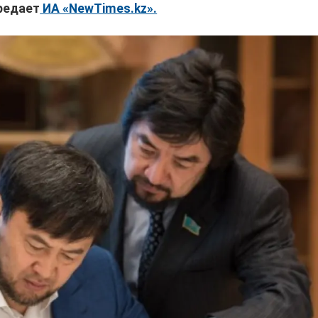
редает
ИА «NewTimes.kz».