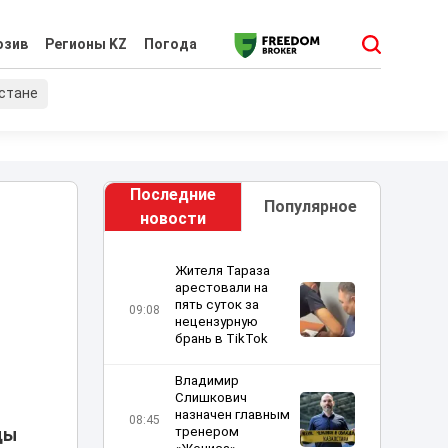
юзив
Регионы KZ
Погода
хстане
Последние
Популярное
новости
Жителя Тараза
арестовали на
пять суток за
09:08
нецензурную
брань в TikTok
Владимир
Слишкович
назначен главным
08:45
тренером
ды