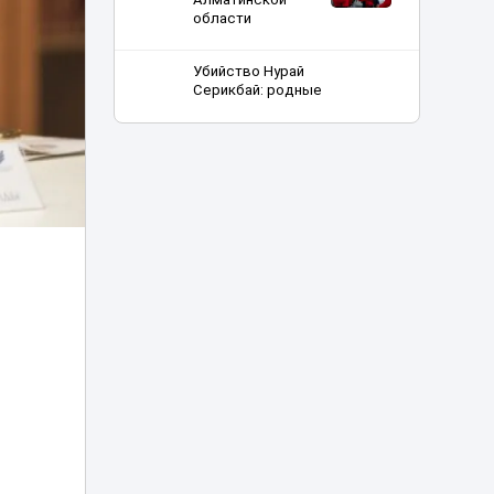
области
Убийство Нурай
Серикбай: родные
девушки
запросили с
03:25
подсудимого
более 10 млрд
тенге
В Астане двое
мужчин получили
01:15
арест после
купания в луже
Рыбакина
выиграла второй
00:20
матч в Торонто
В Минспорта
объяснили
причины
возможного