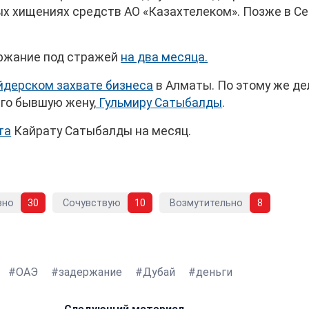
х хищениях средств АО «Казахтелеком». Позже в С
ержание под стражей
на два месяца.
йдерском захвате бизнеса
в Алматы. По этому же де
го бывшую жену,
Гульмиру Сатыбалды
.
та
Кайрату Сатыбалды на месяц.
вно
30
Сочувствую
10
Возмутительно
8
ОАЭ
задержание
Дубай
деньги