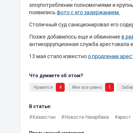
злоупотреблении полномочиями и крупны
появились
фото с его задержанием.
Столичный суд санкционировал его сод
Позже добавилось еще и обвинение
в ре
антикоррупционная служба арестовала е
13 мая стало известно
о продлении арес
Что думаете об этом?
Нравится
4
Мне все равно
1
Заба
В статье:
Казахстан
Новости Назарбаев
арест