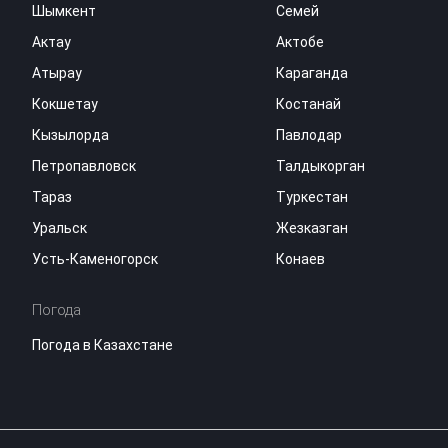
Шымкент
Семей
Актау
Актобе
Атырау
Караганда
Кокшетау
Костанай
Кызылорда
Павлодар
Петропавловск
Талдыкорган
Тараз
Туркестан
Уральск
Жезказган
Усть-Каменогорск
Конаев
Погода
Погода в Казахстане