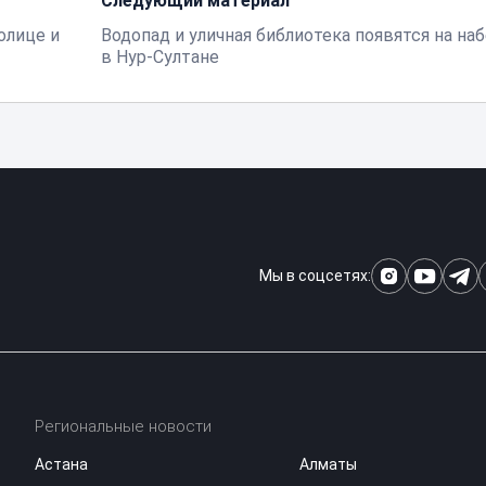
Следующий материал
олице и
Водопад и уличная библиотека появятся на на
в Нур-Султане
Мы в соцсетях:
Региональные новости
Астана
Алматы