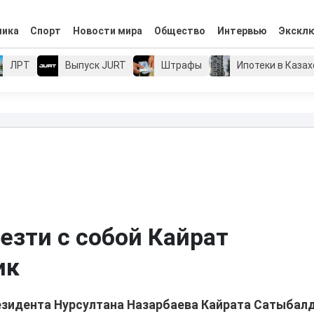
мика
Спорт
Новости мира
Общество
Интервью
Экскл
ЛРТ
Выпуск JURT
Штрафы
Ипотеки в Каза
езти с собой Кайрат
ик
езидента Нурсултана Назарбаева Кайрата Сатыбал