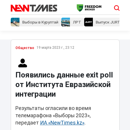
Выборы в Курултай
ЛРТ
Выпуск JURT
19 марта 2023 г., 23:12
Общество
Появились данные exit poll
от Института Евразийской
интеграции
Результаты огласили во время
телемарафона «Выборы 2023»,
передает
ИА «NewTimes.kz»
.