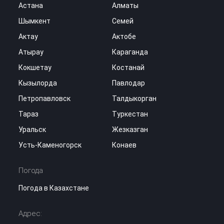
Астана
Алматы
Шымкент
Семей
Актау
Актобе
Атырау
Караганда
Кокшетау
Костанай
Кызылорда
Павлодар
Петропавловск
Талдыкорган
Тараз
Туркестан
Уральск
Жезказган
Усть-Каменогорск
Конаев
Погода
Погода в Казахстане
Адрес: