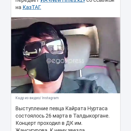
передает
ИА «NewTimes.kz»
со ссылкой
на
КазТАГ.
Кадр из видео/ Instagram
Выступление певца Кайрата Нуртаса
состоялось 26 марта в Талдыкоргане.
Концерт проходил в ДК им.
Жансугурова. К нему звезда