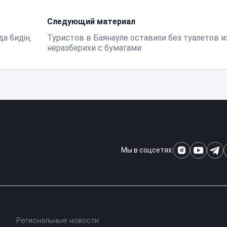
Следующий материал
да бидің
Туристов в Баянауле оставили без туалетов и
неразберихи с бумагами
Мы в соцсетях:
Региональные новости