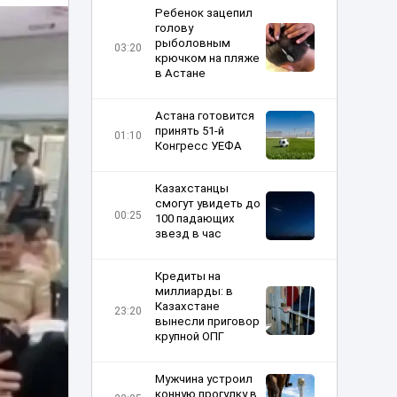
Ребенок зацепил
голову
рыболовным
03:20
крючком на пляже
в Астане
Астана готовится
принять 51-й
01:10
Конгресс УЕФА
Казахстанцы
смогут увидеть до
00:25
100 падающих
звезд в час
Кредиты на
миллиарды: в
Казахстане
23:20
вынесли приговор
крупной ОПГ
Мужчина устроил
конную прогулку в