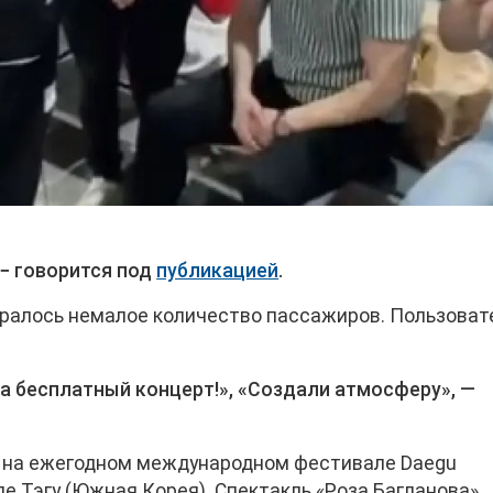
 − говорится под
публикацией
.
ралось немалое количество пассажиров. Пользоват
за бесплатный концерт!», «Создали атмосферу», —
на ежегодном международном фестивале Daegu
ороде Тэгу (Южная Корея). Спектакль «Роза Багланова»