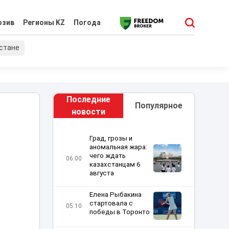
юзив
Регионы KZ
Погода
хстане
Последние
Популярное
новости
Град, грозы и
аномальная жара:
чего ждать
06:00
казахстанцам 6
августа
Елена Рыбакина
стартовала c
05:10
победы в Торонто