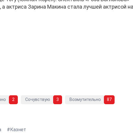
а актриса Зарина Макина стала лучшей актрисой н
вно
2
Сочувствую
3
Возмутительно
87
а
Казнет