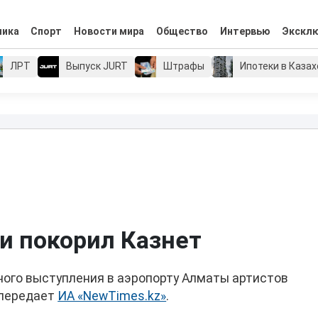
мика
Спорт
Новости мира
Общество
Интервью
Экскл
ЛРТ
Выпуск JURT
Штрафы
Ипотеки в Каза
 и покорил Казнет
ного выступления в аэропорту Алматы артистов
 передает
ИА «NewTimes.kz»
.