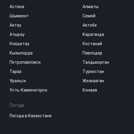
Астана
Алматы
Шымкент
Семей
Актау
Актобе
Атырау
Караганда
Кокшетау
Костанай
Кызылорда
Павлодар
Петропавловск
Талдыкорган
Тараз
Туркестан
Уральск
Жезказган
Усть-Каменогорск
Конаев
Погода
Погода в Казахстане