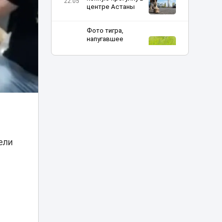
22:05
центре Астаны
Фото тигра,
напугавшее
жителей
21:05
Казахстана,
оказалось фейком
Юные
шахматисты
Казахстана
20:00
сразились со
сборными мира
ели
«Казахмыс» начал
строительство
самого глубокого
19:15
шахтного ствола
Казахстана
«Челси» снова
выпустил Дастана
19:05
Сатпаева на поле