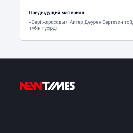
Предыдущий материал
«Бәрі жарасады»: Актер Дәурен Серғазин той
түбін түсірді