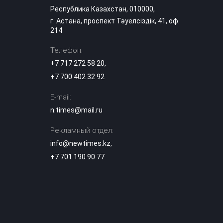
Республика Казахстан, 010000,
г. Астана, проспект Тәуелсіздік, 41, оф.
По дорогам
214
Казахстана скоро
поедут машины
16:15
без водителей:
Телефон:
названы первые
+7 717 272 58 20
,
города
+7 700 402 32 92
«Я бы ударил 72
E-mail:
раза»: в Казнете
хейтеры
n.times@mail.ru
оправдывают
15:40
зверское
Рекламный отдел:
убийство Нурай
Серикбай
info@newtimes.kz
,
+7 701 190 90 77
Пользуйтесь
туалетами, а не
кустами:
15:30
«КазАвтоЖол»
обратился к
водителям