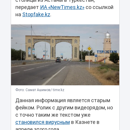
столицы из Астаны в Туркестан,
передает
ИА «NewTimes.kz»
со ссылкой
на
Stopfake.kz
.
Фото: Самат Ашимов/ time.kz
Данная информация является старым
фейком. Ролик с другим видеорядом, но
с точно таким же текстом уже
становился вирусным
в Казнете в
апреле этого года.