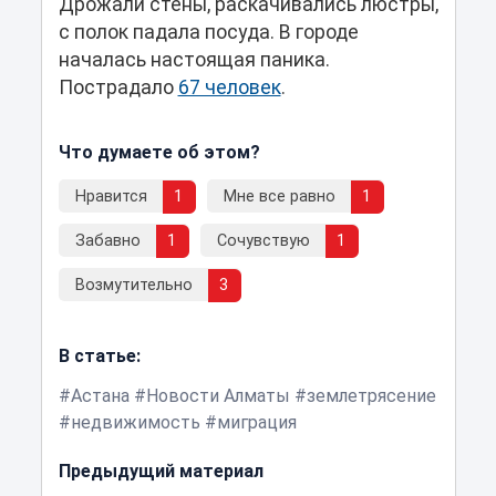
Дрожали стены, раскачивались люстры,
с полок падала посуда. В городе
началась настоящая паника.
Пострадало
67 человек
.
Что думаете об этом?
Нравится
1
Мне все равно
1
Забавно
1
Сочувствую
1
Возмутительно
3
В статье:
Астана
Новости Алматы
землетрясение
недвижимость
миграция
Предыдущий материал