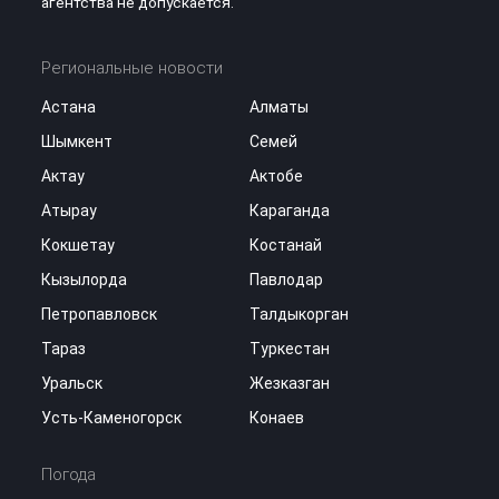
агентства не допускается.
Региональные новости
Астана
Алматы
Шымкент
Семей
Актау
Актобе
Атырау
Караганда
Кокшетау
Костанай
Кызылорда
Павлодар
Петропавловск
Талдыкорган
Тараз
Туркестан
Уральск
Жезказган
Усть-Каменогорск
Конаев
Погода