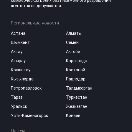
коммерческих целях без письменного разрешения
агентства не допускается.
Региональные новости
Астана
Алматы
Шымкент
Семей
Актау
Актобе
Атырау
Караганда
Кокшетау
Костанай
Кызылорда
Павлодар
Петропавловск
Талдыкорган
Тараз
Туркестан
Уральск
Жезказган
Усть-Каменогорск
Конаев
Погода