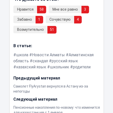
Нравится
58
Мне все равно
3
Забавно
1
Сочувствую
4
Возмутительно
51
В статье:
школа
Новости Алматы
Алматинская
область
скандал
русский язык
казахский язык
школьник
родители
Предыдущий материал
Самолет FlyArystan вернулся в Астану из-за
непогоды
Следующий материал
Пенсионные накопления по-новому: что изменится
для казахстанцев с 1 января