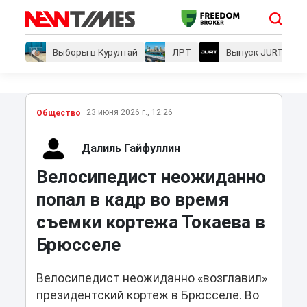
Выборы в Курултай
ЛРТ
Выпуск JURT
23 июня 2026 г., 12:26
Общество
Далиль Гайфуллин
Велосипедист неожиданно
попал в кадр во время
съемки кортежа Токаева в
Брюсселе
Велосипедист неожиданно «возглавил»
президентский кортеж в Брюсселе. Во