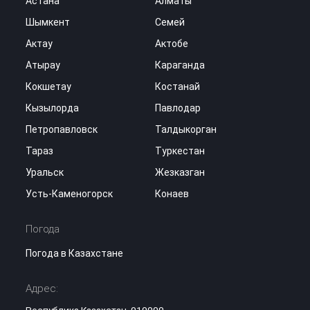
Астана
Алматы
Шымкент
Семей
Актау
Актобе
Атырау
Караганда
Кокшетау
Костанай
Кызылорда
Павлодар
Петропавловск
Талдыкорган
Тараз
Туркестан
Уральск
Жезказган
Усть-Каменогорск
Конаев
Погода
Погода в Казахстане
Адрес:
Республика Казахстан, 010000,